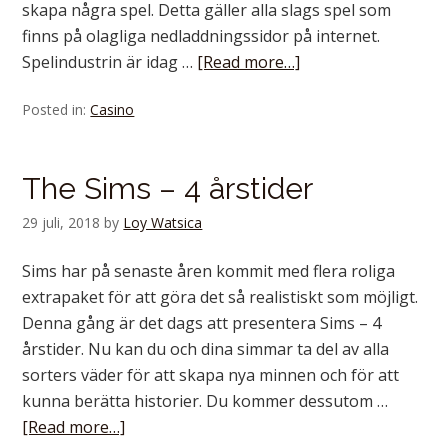
skapa några spel. Detta gäller alla slags spel som
finns på olagliga nedladdningssidor på internet.
Spelindustrin är idag …
[Read more…]
Posted in:
Casino
The Sims – 4 årstider
29 juli, 2018
by
Loy Watsica
Sims har på senaste åren kommit med flera roliga
extrapaket för att göra det så realistiskt som möjligt.
Denna gång är det dags att presentera Sims – 4
årstider. Nu kan du och dina simmar ta del av alla
sorters väder för att skapa nya minnen och för att
kunna berätta historier. Du kommer dessutom …
[Read more…]