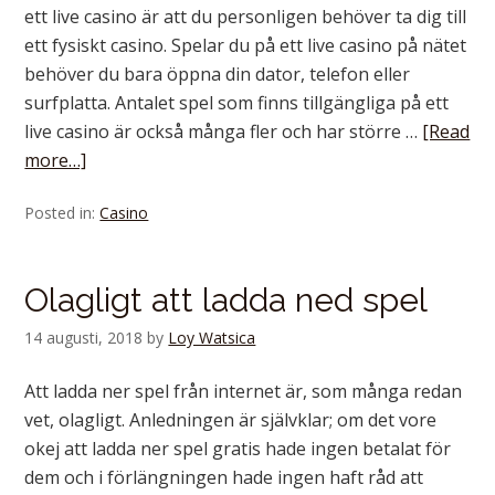
ett live casino är att du personligen behöver ta dig till
ett fysiskt casino. Spelar du på ett live casino på nätet
behöver du bara öppna din dator, telefon eller
surfplatta. Antalet spel som finns tillgängliga på ett
live casino är också många fler och har större …
[Read
more…]
Posted in:
Casino
Olagligt att ladda ned spel
14 augusti, 2018
by
Loy Watsica
Att ladda ner spel från internet är, som många redan
vet, olagligt. Anledningen är självklar; om det vore
okej att ladda ner spel gratis hade ingen betalat för
dem och i förlängningen hade ingen haft råd att